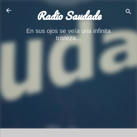
Ir al contenido principal
Radio Saudade
En sus ojos se veía una infinita
tristeza...