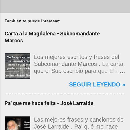
También te puede interesar:
Carta a la Magdalena - Subcomandante
Marcos
Los mejores escritos y frases del
Subcomandante Marcos . La carta
que el Sup escribió para que Elías
Contreras le entregara, como si
SEGUIR LEYENDO »
propia fuera, a La Magdalena.
Magdalena: Te vi de madrugada.
Escondida o encerrada estabas en
Pa' que me hace falta - José Larralde
una torre de calendarios y
geografías absurdas que me
decían que no era bienvenido.
Las mejores frases y canciones de
Pero, apenas un momento, y te
José Larralde . Pa' qué me hace