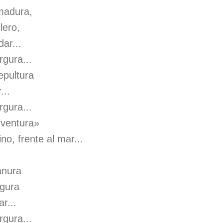
rmadura,
lero,
dar...
gura...
epultura
...
gura...
 ventura»
no, frente al mar...
anura
igura
r...
gura...