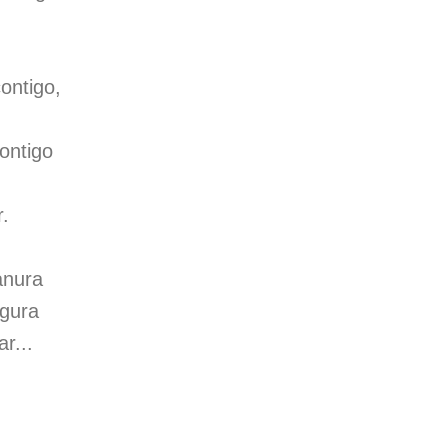
.
ontigo,
,
ontigo
r.
anura
igura
r...