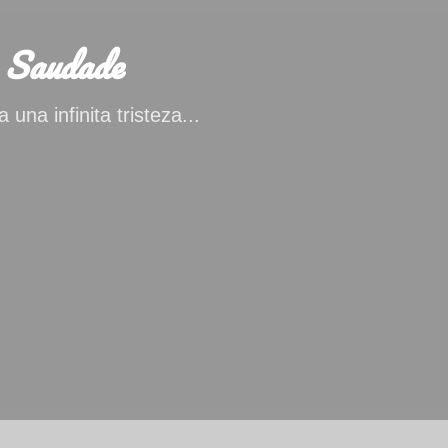
Ir al contenido principal
 Saudade
 una infinita tristeza...