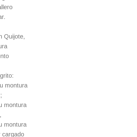
llero
ar.
 Quijote,
ura
ento
grito:
tu montura
;
tu montura
,
tu montura
y cargado