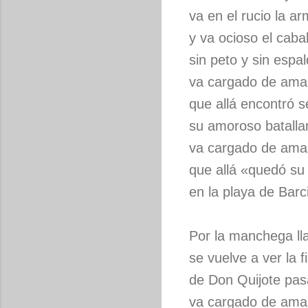
va en el rucio la a
y va ocioso el cabal
sin peto y sin espal
va cargado de amar
que allá encontró s
su amoroso batallar
va cargado de amar
que allá «quedó su
en la playa de Barci
Por la manchega ll
se vuelve a ver la f
de Don Quijote pasa
va cargado de amar