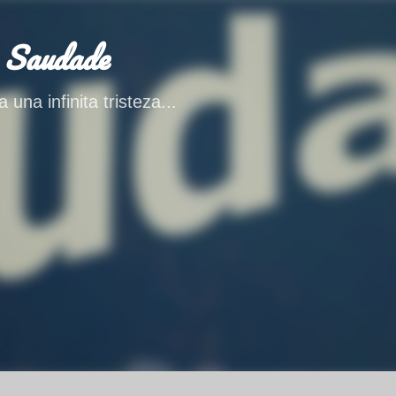
Ir al contenido principal
 Saudade
 una infinita tristeza...