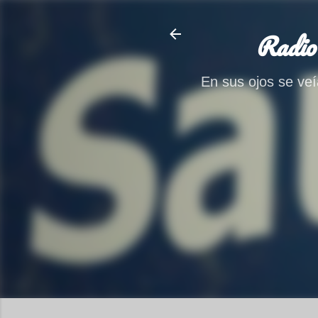
Radio
En sus ojos se veía