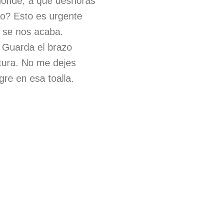
dónde, a qué deshoras
o? Esto es urgente
d se nos acaba.
 Guarda el brazo
tura. No me dejes
re en esa toalla.