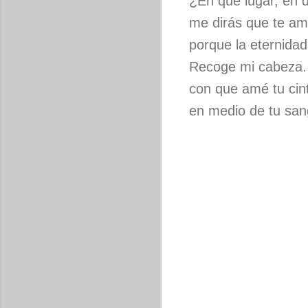
¿En qué lugar, en 
me dirás que te am
porque la eternida
Recoge mi cabeza.
con que amé tu cin
en medio de tu sang