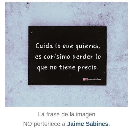
La frase de la imagen
NO pertenece a
Jaime Sabines
.