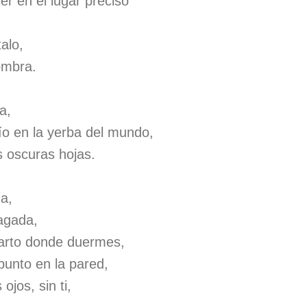
er en el lugar preciso
talo,
sombra.
a,
ío en la yerba del mundo,
s oscuras hojas.
ía,
agada,
uarto donde duermes,
punto en la pared,
ojos, sin ti,