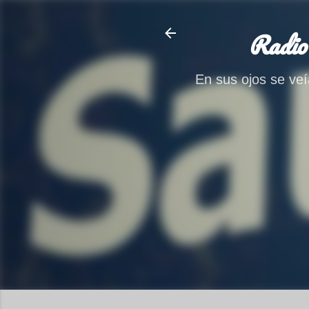
Radio
En sus ojos se veía