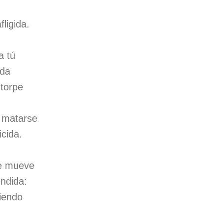
ligida.
a tú
ida
 torpe
 matarse
icida.
e mueve
endida:
riendo