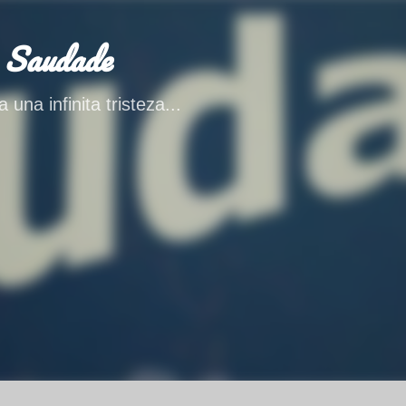
Ir al contenido principal
 Saudade
 una infinita tristeza...