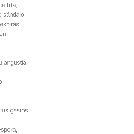
ca fría,
e sándalo
expiras,
gen
.
 angustia
o
tus gestos
 espera,