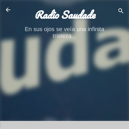
Ir al contenido principal
Radio Saudade
En sus ojos se veía una infinita
tristeza...