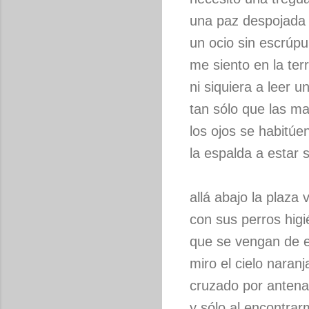
una paz despojada
un ocio sin escrúpu
me siento en la te
ni siquiera a leer un
tan sólo que las 
los ojos se habitúe
la espalda a estar s
allá abajo la plaza 
con sus perros higi
que se vengan de e
miro el cielo naranj
cruzado por anten
y sólo al encontra