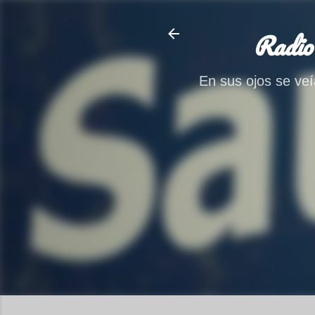
Radio
En sus ojos se veía