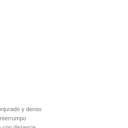
onjurado y denso
interrumpo
 con distancia