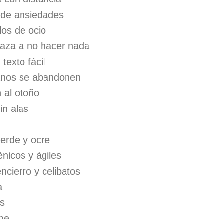
 de ansiedades
los de ocio
rraza a no hacer nada
 texto fácil
manos se abandonen
n al otoño
in alas
verde y ocre
énicos y ágiles
ncierro y celibatos
a
as
rme