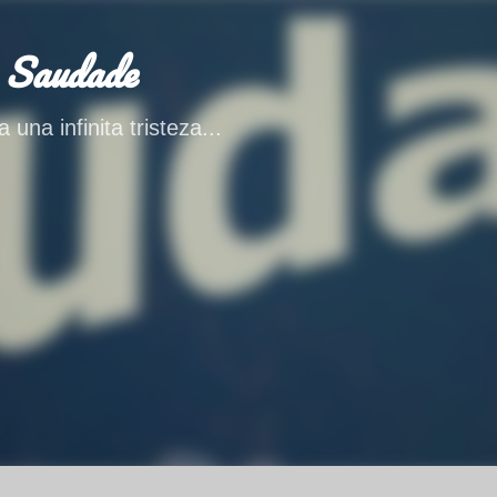
Ir al contenido principal
 Saudade
 una infinita tristeza...