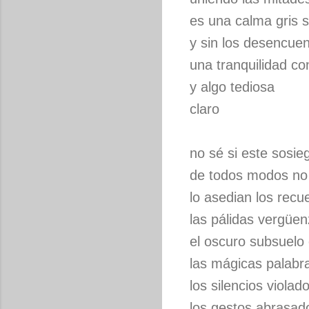
es una calma gris 
y sin los desencuen
una tranquilidad co
y algo tediosa
claro
no sé si este sosie
de todos modos no
lo asedian los rec
las pálidas vergüe
el oscuro subsuelo
las mágicas palabr
los silencios violad
los gestos abrasad