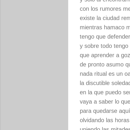
con los rumores me
existe la ciudad re
mientras hamaco m
tengo que defender
y sobre todo tengo
que aprender a goz
de pronto asumo qu
nada ritual es un o
la discutible soleda
en la que puedo se
vaya a saber lo qu
para quedarse aquí
olvidando las hora
uniendo las mitades