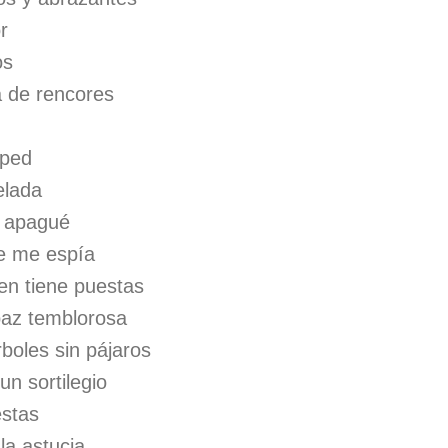
r
os
a de rencores
sped
elada
e apagué
ue me espía
den tiene puestas
paz temblorosa
boles sin pájaros
un sortilegio
estas
la astucia