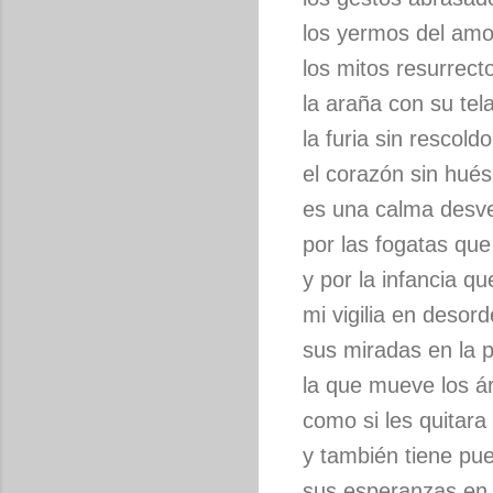
los yermos del amo
los mitos resurrect
la araña con su tel
la furia sin rescoldo
el corazón sin hué
es una calma desv
por las fogatas qu
y por la infancia q
mi vigilia en desor
sus miradas en la 
la que mueve los ár
como si les quitara 
y también tiene pu
sus esperanzas en 