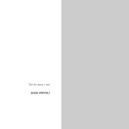
Tot és aura i res
JUAN VINYOLI