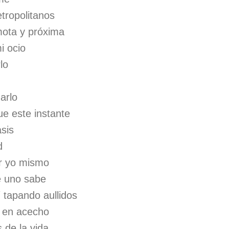
tropolitanos
mota y próxima
i ocio
lo
arlo
e este instante
asis
d
r yo mismo
e uno sabe
 tapando aullidos
s en acecho
 de la vida