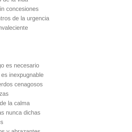
sin concesiones
tros de la urgencia
nvaleciente
go es necesario
 es inexpugnable
uerdos cenagosos
nzas
 de la calma
as nunca dichas
os
os y abrazantes