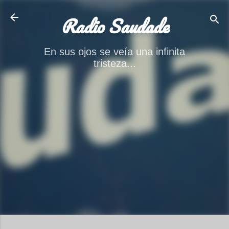
Ir al contenido principal
Radio Saudade
En sus ojos se veía una infinita
tristeza...