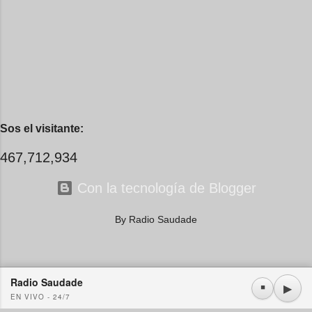
me recuerdo pa' que nace e...
Sos el visitante:
467,712,934
Con la tecnología de Blogger
By Radio Saudade
Radio Saudade
Usamos cookies propias y de terceros. Si continúa navegando consideramos que acepta su
▶
⏹
EN VIVO - 24/7
uso.
OK
Más información
|
Y más