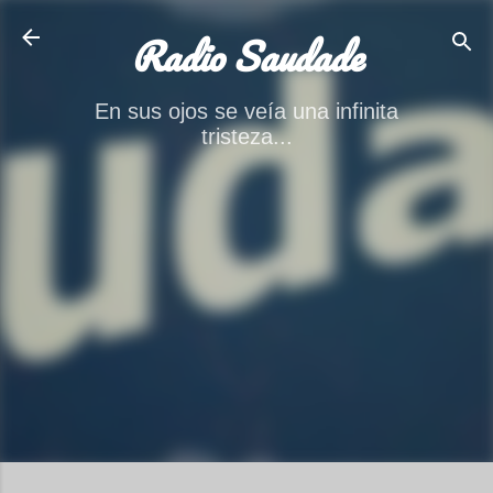
Ir al contenido principal
Radio Saudade
En sus ojos se veía una infinita
tristeza...