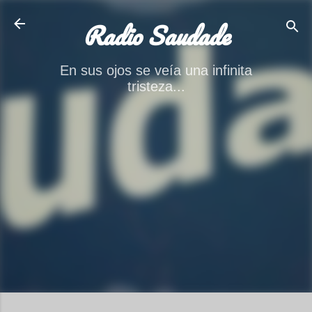
Ir al contenido principal
Radio Saudade
En sus ojos se veía una infinita
tristeza...