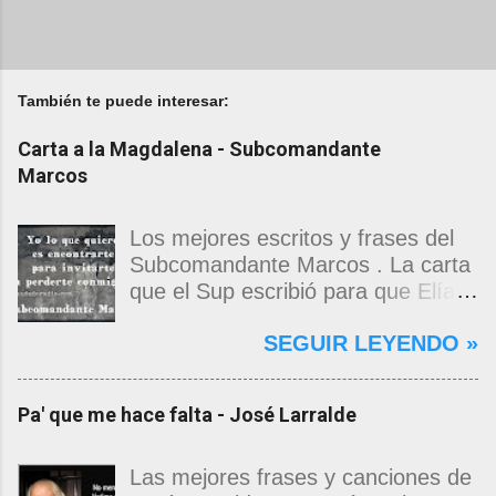
También te puede interesar:
Carta a la Magdalena - Subcomandante
Marcos
Los mejores escritos y frases del
Subcomandante Marcos . La carta
que el Sup escribió para que Elías
Contreras le entregara, como si
SEGUIR LEYENDO »
propia fuera, a La Magdalena.
Magdalena: Te vi de madrugada.
Escondida o encerrada estabas en
Pa' que me hace falta - José Larralde
una torre de calendarios y
geografías absurdas que me
decían que no era bienvenido.
Las mejores frases y canciones de