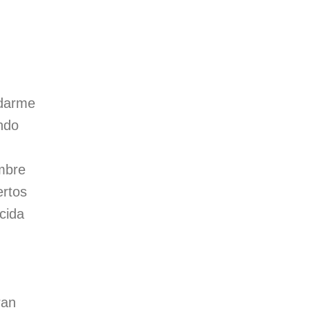
rdarme
ndo
mbre
ertos
cida
ran