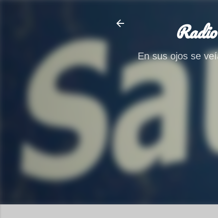
Radio
En sus ojos se veía