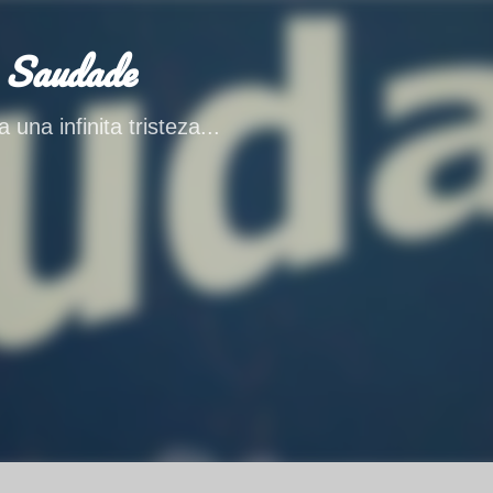
Ir al contenido principal
 Saudade
 una infinita tristeza...