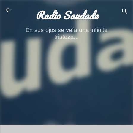
Ir al contenido principal
Radio Saudade
En sus ojos se veía una infinita
tristeza...