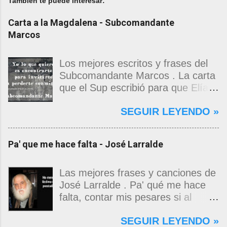
También te puede interesar:
Carta a la Magdalena - Subcomandante
Marcos
Los mejores escritos y frases del
Subcomandante Marcos . La carta
que el Sup escribió para que Elías
Contreras le entregara, como si
SEGUIR LEYENDO »
propia fuera, a La Magdalena.
Magdalena: Te vi de madrugada.
Escondida o encerrada estabas en
Pa' que me hace falta - José Larralde
una torre de calendarios y
geografías absurdas que me
decían que no era bienvenido.
Las mejores frases y canciones de
Pero, apenas un momento, y te
José Larralde . Pa' qué me hace
asomaste entera, hermosa y
falta, contar mis pesares si al
desnuda de prejuicios, luchando a
bardo la vida me jugo de zurda, si
SEGUIR LEYENDO »
favor de este nadie que soy y
yo ya sabía que pa' la cinchada, ni