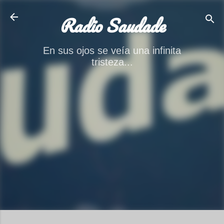
Ir al contenido principal
Radio Saudade
En sus ojos se veía una infinita
tristeza...