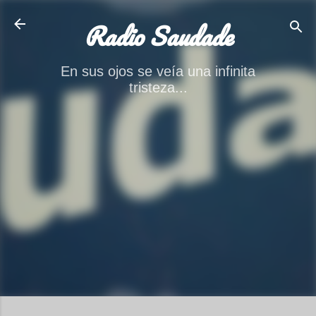
Ir al contenido principal
Radio Saudade
En sus ojos se veía una infinita
tristeza...