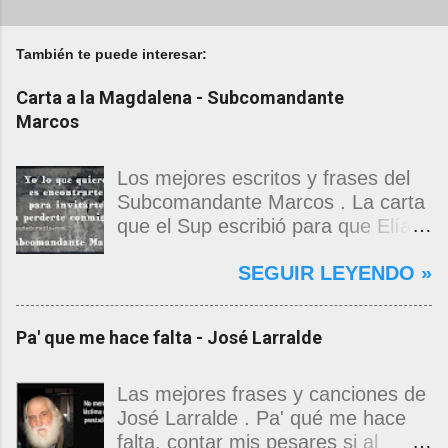
También te puede interesar:
Carta a la Magdalena - Subcomandante
Marcos
Los mejores escritos y frases del
Subcomandante Marcos . La carta
que el Sup escribió para que Elías
Contreras le entregara, como si
SEGUIR LEYENDO »
propia fuera, a La Magdalena.
Magdalena: Te vi de madrugada.
Escondida o encerrada estabas en
Pa' que me hace falta - José Larralde
una torre de calendarios y
geografías absurdas que me
decían que no era bienvenido.
Las mejores frases y canciones de
Pero, apenas un momento, y te
José Larralde . Pa' qué me hace
asomaste entera, hermosa y
falta, contar mis pesares si al