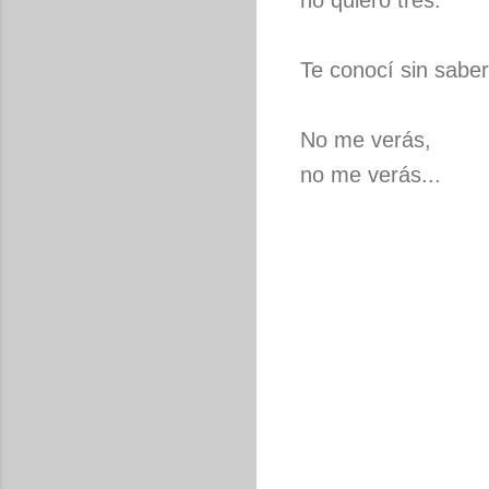
no quiero tres.
Te conocí sin saber.
No me verás,
no me verás...