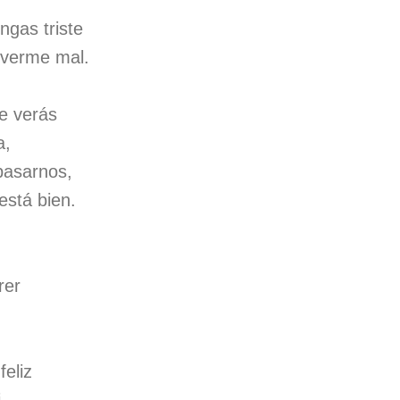
ngas triste
 verme mal.
e verás
a,
pasarnos,
está bien.
rer
eliz