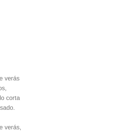
e verás
os,
do corta
asado.
e verás,