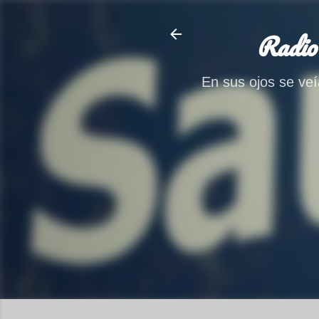
Radio
En sus ojos se veía