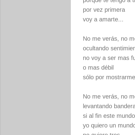
porque te tengo a ti
por vez primera
voy a amarte...
No me verás, no m
ocultando sentimie
no voy a ser mas f
o mas débil
sólo por mostrarme
No me verás, no m
levantando bandera
si al fin este mund
yo quiero un mund