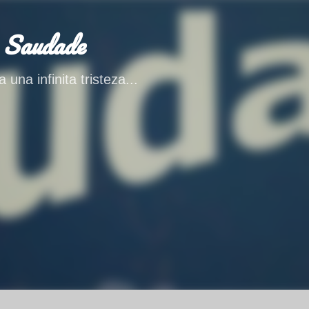
Ir al contenido principal
 Saudade
 una infinita tristeza...