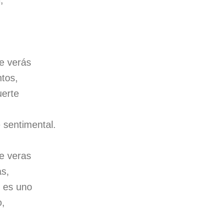
,
e verás
ntos,
uerte
 sentimental.
e veras
s,
o es uno
o,