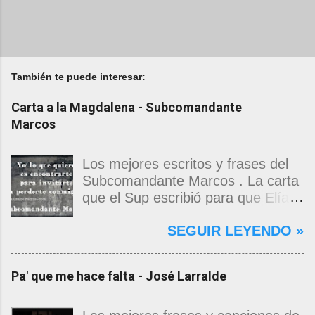
También te puede interesar:
Carta a la Magdalena - Subcomandante
Marcos
Los mejores escritos y frases del
Subcomandante Marcos . La carta
que el Sup escribió para que Elías
Contreras le entregara, como si
SEGUIR LEYENDO »
propia fuera, a La Magdalena.
Magdalena: Te vi de madrugada.
Escondida o encerrada estabas en
Pa' que me hace falta - José Larralde
una torre de calendarios y
geografías absurdas que me