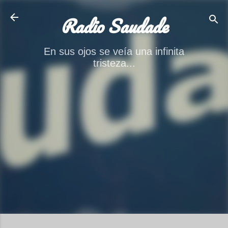
Ir al contenido principal
Radio Saudade
En sus ojos se veía una infinita
tristeza...