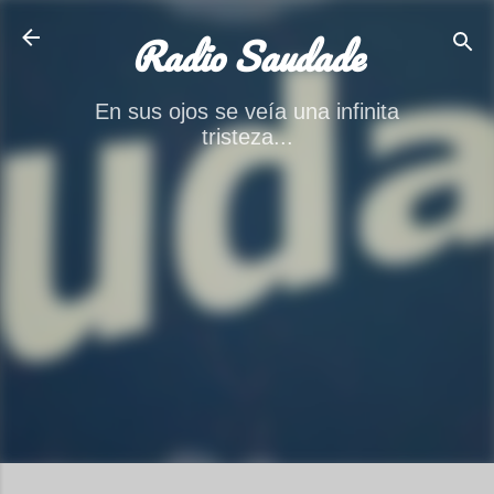
Ir al contenido principal
Radio Saudade
En sus ojos se veía una infinita
tristeza...