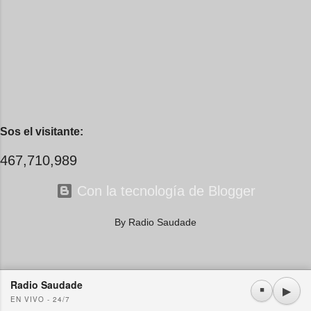
me recuerdo pa' que nace e...
Sos el visitante:
467,710,989
Con la tecnología de Blogger
By Radio Saudade
Radio Saudade
Usamos cookies propias y de terceros. Si continúa navegando consideramos que acepta su
▶
⏹
EN VIVO - 24/7
uso.
OK
Más información
|
Y más