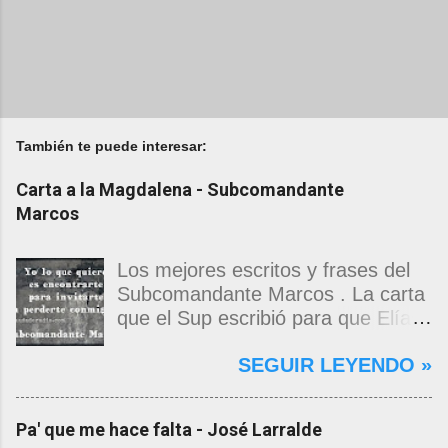
También te puede interesar:
Carta a la Magdalena - Subcomandante
Marcos
Los mejores escritos y frases del
Subcomandante Marcos . La carta
que el Sup escribió para que Elías
Contreras le entregara, como si
SEGUIR LEYENDO »
propia fuera, a La Magdalena.
Magdalena: Te vi de madrugada.
Escondida o encerrada estabas en
Pa' que me hace falta - José Larralde
una torre de calendarios y