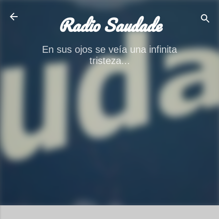
Ir al contenido principal
Radio Saudade
En sus ojos se veía una infinita
tristeza...