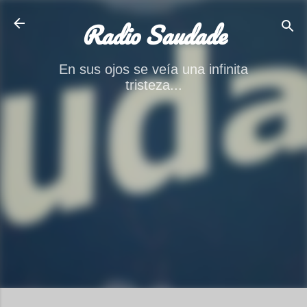
Ir al contenido principal
Radio Saudade
En sus ojos se veía una infinita
tristeza...