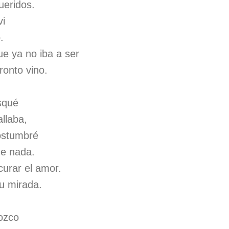
ueridos.
vi
.
e ya no iba a ser
ronto vino.
squé
allaba,
ostumbré
de nada.
urar el amor.
u mirada.
ozco