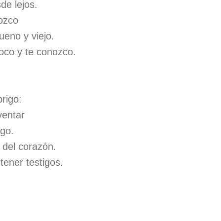
de lejos.
ozco
eno y viejo.
oco y te conozco.
brigo:
ventar
igo.
a del corazón.
tener testigos.