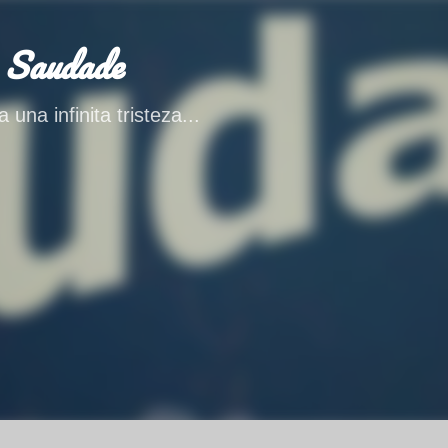
Ir al contenido principal
 Saudade
 una infinita tristeza...