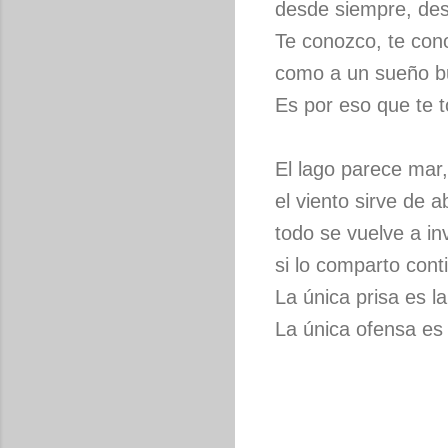
desde siempre, des
Te conozco, te con
como a un sueño bu
Es por eso que te t
El lago parece mar,
el viento sirve de a
todo se vuelve a in
si lo comparto cont
La única prisa es l
La única ofensa es 