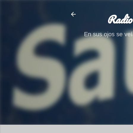
Radio
En sus ojos se veía