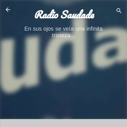
Ir al contenido principal
Radio Saudade
En sus ojos se veía una infinita
tristeza...