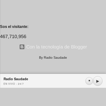
Sos el visitante:
467,710,956
Con la tecnología de Blogger
By Radio Saudade
Radio Saudade
Usamos cookies propias y de terceros. Si continúa navegando consideramos que acepta su
▶
⏹
EN VIVO - 24/7
uso.
OK
Más información
|
Y más