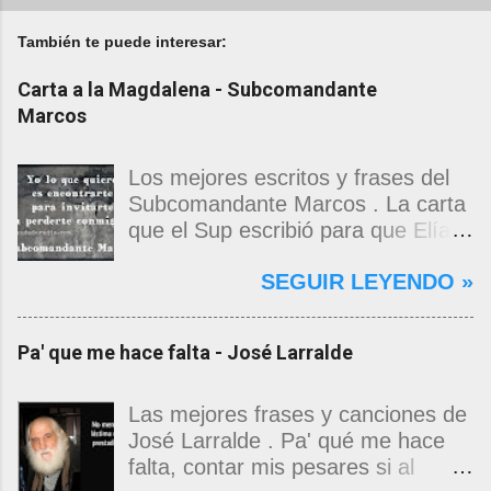
También te puede interesar:
Carta a la Magdalena - Subcomandante
Marcos
Los mejores escritos y frases del
Subcomandante Marcos . La carta
que el Sup escribió para que Elías
Contreras le entregara, como si
SEGUIR LEYENDO »
propia fuera, a La Magdalena.
Magdalena: Te vi de madrugada.
Escondida o encerrada estabas en
Pa' que me hace falta - José Larralde
una torre de calendarios y
geografías absurdas que me
decían que no era bienvenido.
Las mejores frases y canciones de
Pero, apenas un momento, y te
José Larralde . Pa' qué me hace
asomaste entera, hermosa y
falta, contar mis pesares si al