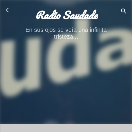
Ir al contenido principal
Radio Saudade
En sus ojos se veía una infinita
tristeza...