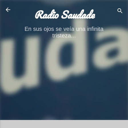
Ir al contenido principal
Radio Saudade
En sus ojos se veía una infinita
tristeza...