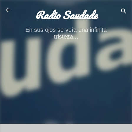
Ir al contenido principal
Radio Saudade
En sus ojos se veía una infinita
tristeza...