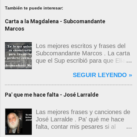
También te puede interesar:
Carta a la Magdalena - Subcomandante
Marcos
Los mejores escritos y frases del
Subcomandante Marcos . La carta
que el Sup escribió para que Elías
Contreras le entregara, como si
SEGUIR LEYENDO »
propia fuera, a La Magdalena.
Magdalena: Te vi de madrugada.
Escondida o encerrada estabas en
Pa' que me hace falta - José Larralde
una torre de calendarios y
geografías absurdas que me
decían que no era bienvenido.
Las mejores frases y canciones de
Pero, apenas un momento, y te
José Larralde . Pa' qué me hace
asomaste entera, hermosa y
falta, contar mis pesares si al
desnuda de prejuicios, luchando a
bardo la vida me jugo de zurda, si