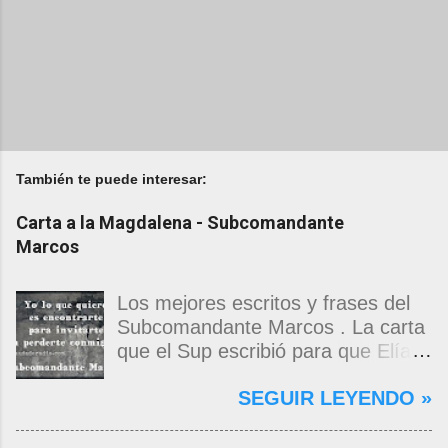
También te puede interesar:
Carta a la Magdalena - Subcomandante
Marcos
Los mejores escritos y frases del
Subcomandante Marcos . La carta
que el Sup escribió para que Elías
Contreras le entregara, como si
SEGUIR LEYENDO »
propia fuera, a La Magdalena.
Magdalena: Te vi de madrugada.
Escondida o encerrada estabas en