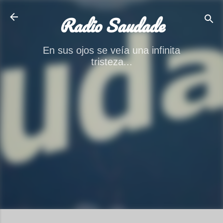
Ir al contenido principal
Radio Saudade
En sus ojos se veía una infinita
tristeza...