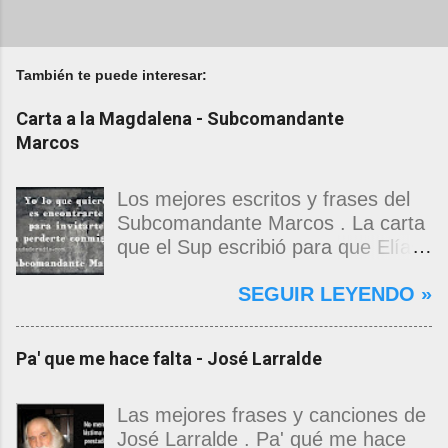
También te puede interesar:
Carta a la Magdalena - Subcomandante
Marcos
Los mejores escritos y frases del
Subcomandante Marcos . La carta
que el Sup escribió para que Elías
Contreras le entregara, como si
SEGUIR LEYENDO »
propia fuera, a La Magdalena.
Magdalena: Te vi de madrugada.
Escondida o encerrada estabas en
Pa' que me hace falta - José Larralde
una torre de calendarios y
geografías absurdas que me
decían que no era bienvenido.
Las mejores frases y canciones de
Pero, apenas un momento, y te
José Larralde . Pa' qué me hace