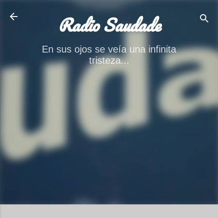
Ir al contenido principal
Radio Saudade
En sus ojos se veía una infinita
tristeza...