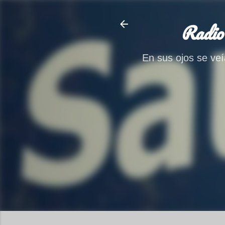
Radio
En sus ojos se veía