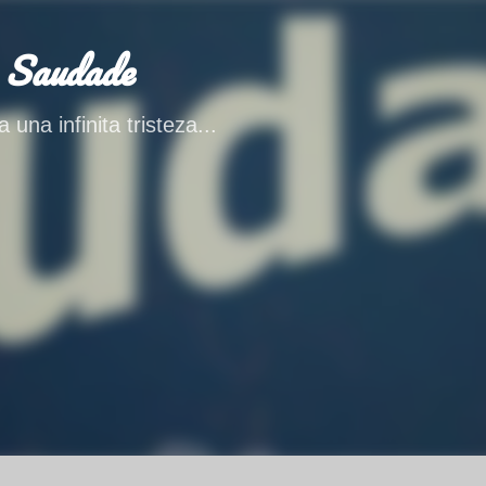
Ir al contenido principal
 Saudade
 una infinita tristeza...