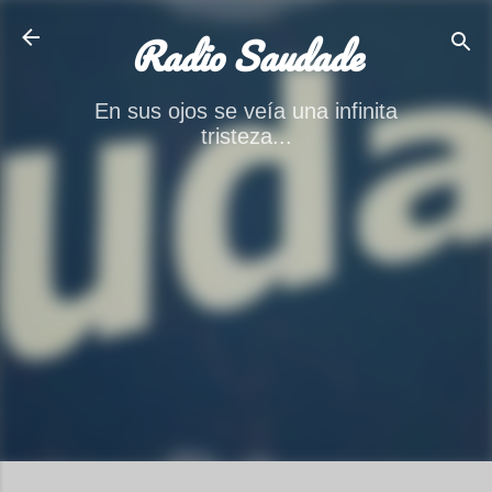
Ir al contenido principal
Radio Saudade
En sus ojos se veía una infinita
tristeza...