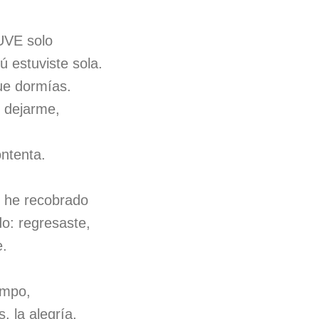
VE solo
ú estuviste sola.
ue dormías.
 dejarme,
ontenta.
 he recobrado
o: regresaste,
e.
empo,
s, la alegría,