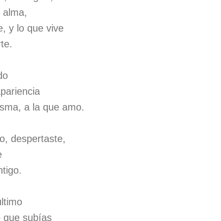
l alma,
e, y lo que vive
te.
do
pariencia
isma, a la que amo.
o, despertaste,
e
tigo.
último
o que subías