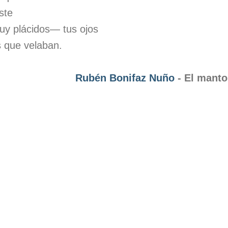
ste
y plácidos— tus ojos
s que velaban.
Rubén Bonifaz Nuño
- El manto