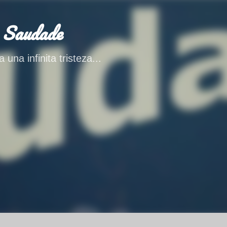
Ir al contenido principal
 Saudade
 una infinita tristeza...