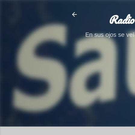
Radio
En sus ojos se veía