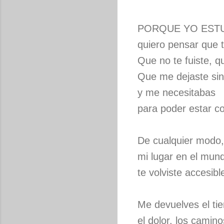
PORQUE YO ESTU
quiero pensar que t
Que no te fuiste, q
Que me dejaste sin
y me necesitabas
para poder estar c
De cualquier modo,
mi lugar en el mund
te volviste accesibl
Me devuelves el ti
el dolor, los camino