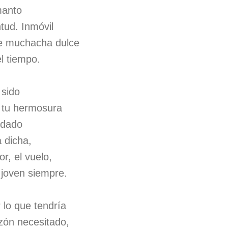
manto
ntud. Inmóvil
de muchacha dulce
el tiempo.
 sido
si tu hermosura
 dado
a dicha,
r, el vuelo,
joven siempre.
 lo que tendría
zón necesitado,