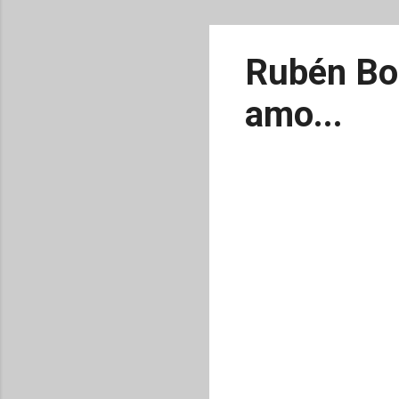
Rubén Bon
amo...