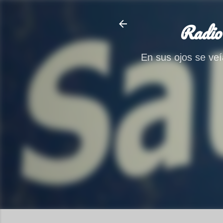
Radio
En sus ojos se veía