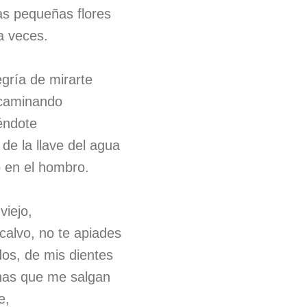
as pequeñas flores
a veces.
gría de mirarte
, caminando
éndote
de la llave del agua
o en el hombro.
iejo,
calvo, no te apiades
dos, de mis dientes
anas que me salgan
e,