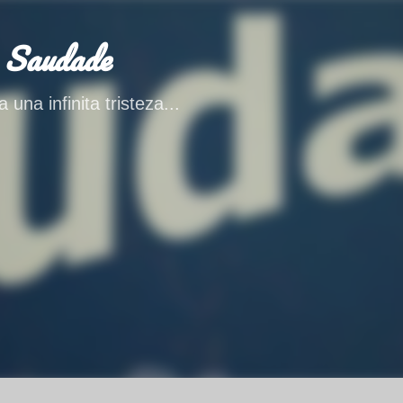
Ir al contenido principal
 Saudade
 una infinita tristeza...