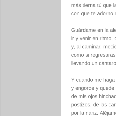
más tierna tú que l
con que te adorno 
Guárdame en la ale
ir y venir en ritmo
y, al caminar, meci
como si regresaras 
llevando un cántar
Y cuando me haga v
y engorde y quede 
de mis ojos hincha
postizos, de las c
por la nariz. Aléjam