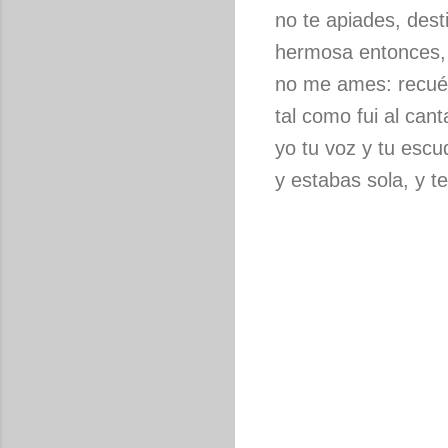
no te apiades, dest
hermosa entonces,
no me ames: recu
tal como fui al can
yo tu voz y tu escu
y estabas sola, y t