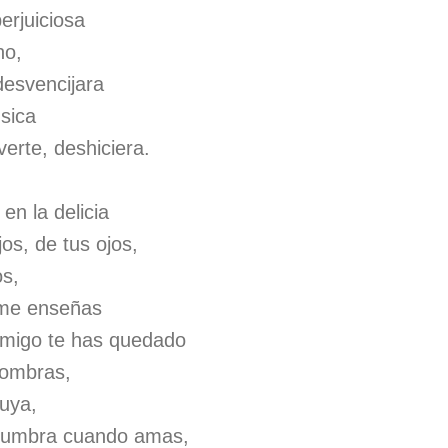
perjuiciosa
no,
 desvencijara
úsica
erte, deshiciera.
n la delicia
os, de tus ojos,
os,
 me enseñas
nmigo te has quedado
sombras,
tuya,
alumbra cuando amas,