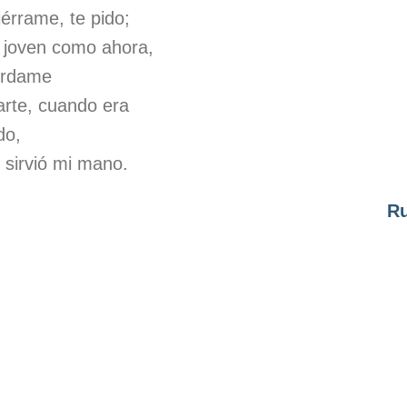
iérrame, te pido;
 joven como ahora,
érdame
tarte, cuando era
do,
e sirvió mi mano.
Ru