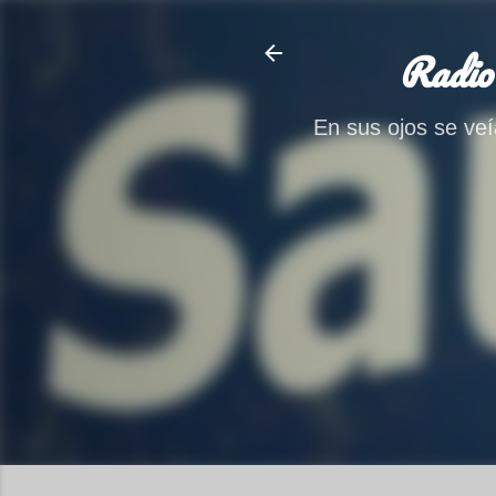
Radio
En sus ojos se veía