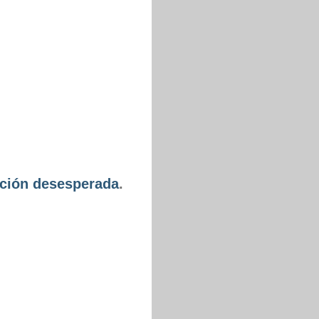
nción desesperada
.