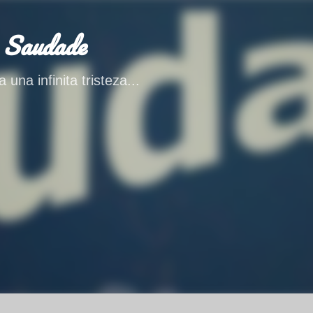
Ir al contenido principal
 Saudade
 una infinita tristeza...