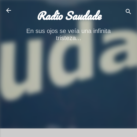
Ir al contenido principal
Radio Saudade
En sus ojos se veía una infinita
tristeza...