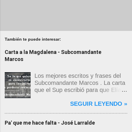
También te puede interesar:
Carta a la Magdalena - Subcomandante
Marcos
Los mejores escritos y frases del
Subcomandante Marcos . La carta
que el Sup escribió para que Elías
Contreras le entregara, como si
SEGUIR LEYENDO »
propia fuera, a La Magdalena.
Magdalena: Te vi de madrugada.
Escondida o encerrada estabas en
Pa' que me hace falta - José Larralde
una torre de calendarios y