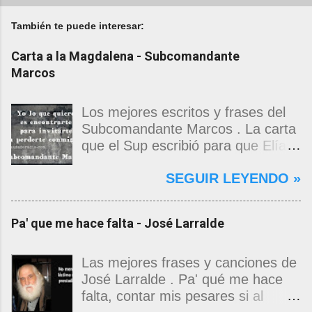
También te puede interesar:
Carta a la Magdalena - Subcomandante
Marcos
Los mejores escritos y frases del
Subcomandante Marcos . La carta
que el Sup escribió para que Elías
Contreras le entregara, como si
SEGUIR LEYENDO »
propia fuera, a La Magdalena.
Magdalena: Te vi de madrugada.
Escondida o encerrada estabas en
Pa' que me hace falta - José Larralde
una torre de calendarios y
geografías absurdas que me
decían que no era bienvenido.
Las mejores frases y canciones de
Pero, apenas un momento, y te
José Larralde . Pa' qué me hace
asomaste entera, hermosa y
falta, contar mis pesares si al