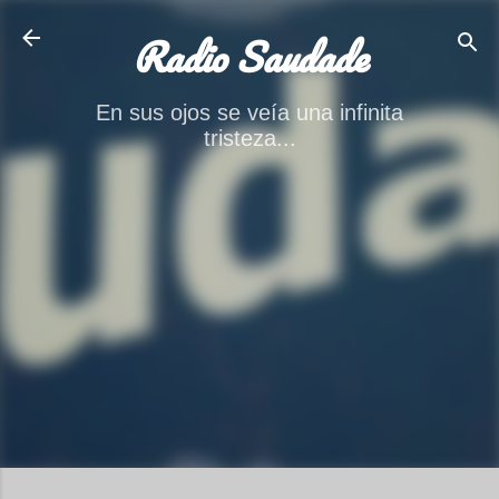
Ir al contenido principal
Radio Saudade
En sus ojos se veía una infinita
tristeza...