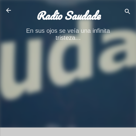
Ir al contenido principal
Radio Saudade
En sus ojos se veía una infinita
tristeza...