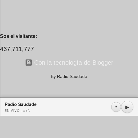
Sos el visitante:
467,711,777
Con la tecnología de Blogger
By Radio Saudade
Radio Saudade
Usamos cookies propias y de terceros. Si continúa navegando consideramos que acepta su
▶
⏹
EN VIVO - 24/7
uso.
OK
Más información
|
Y más