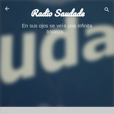
Ir al contenido principal
Radio Saudade
En sus ojos se veía una infinita
tristeza...