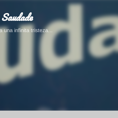
Ir al contenido principal
 Saudade
 una infinita tristeza...