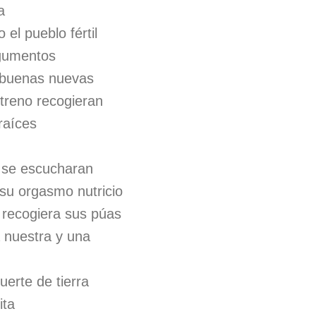
a
 el pueblo fértil
gumentos
 buenas nuevas
streno recogieran
 raíces
 se escucharan
 su orgasmo nutricio
 recogiera sus púas
a nuestra y una
erte de tierra
ita