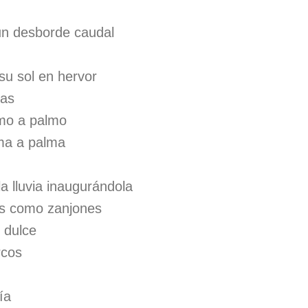
un desborde caudal
su sol en hervor
das
lmo a palmo
lma a palma
a lluvia inaugurándola
ces como zanjones
 dulce
rcos
ía