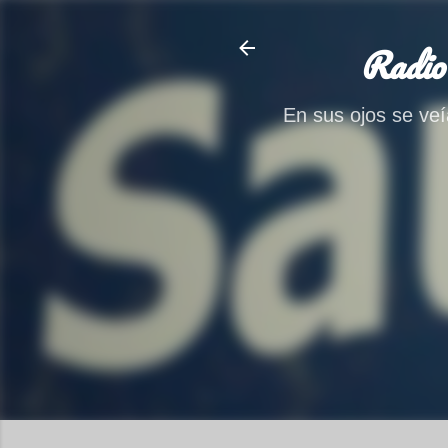
Radio
En sus ojos se veía