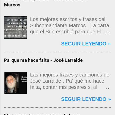
Marcos
Los mejores escritos y frases del
Subcomandante Marcos . La carta
que el Sup escribió para que Elías
Contreras le entregara, como si
SEGUIR LEYENDO »
propia fuera, a La Magdalena.
Magdalena: Te vi de madrugada.
Escondida o encerrada estabas en
Pa' que me hace falta - José Larralde
una torre de calendarios y
geografías absurdas que me
decían que no era bienvenido.
Las mejores frases y canciones de
Pero, apenas un momento, y te
José Larralde . Pa' qué me hace
asomaste entera, hermosa y
falta, contar mis pesares si al
desnuda de prejuicios, luchando a
bardo la vida me jugo de zurda, si
SEGUIR LEYENDO »
favor de este nadie que soy y
yo ya sabía que pa' la cinchada, ni
rescatándome de una noche ajena.
mancao de arriba, zafaba ni en
Yo me quedé temblando, aún lo
curda. Pa' qué me hace falta,