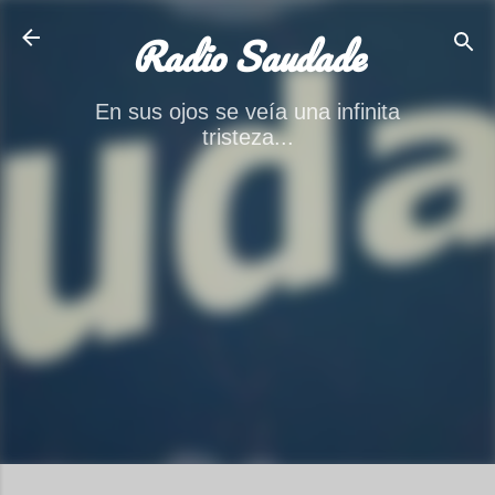
Ir al contenido principal
Radio Saudade
En sus ojos se veía una infinita
tristeza...