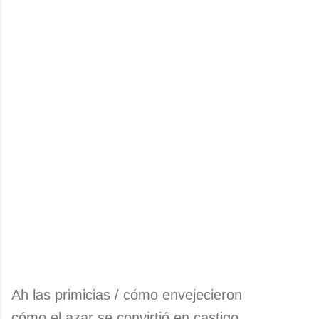
Ah las primicias / cómo envejecieron
cómo el azar se convirtió en castigo