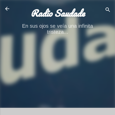
Ir al contenido principal
Radio Saudade
En sus ojos se veía una infinita
tristeza...