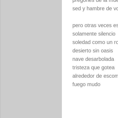
pregones de la mue
sed y hambre de v
pero otras veces e
solamente silencio
soledad como un r
desierto sin oasis
nave desarbolada
tristeza que gotea
alrededor de esco
fuego mudo