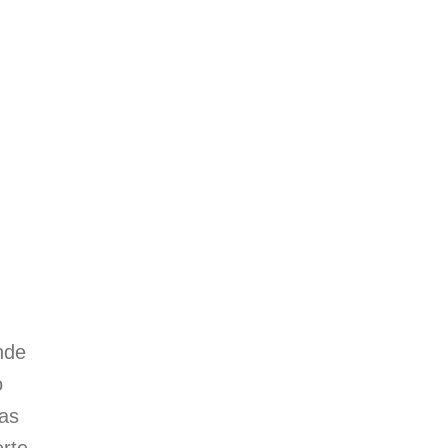
nde
o
as