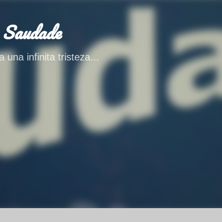
Ir al contenido principal
 Saudade
 una infinita tristeza...