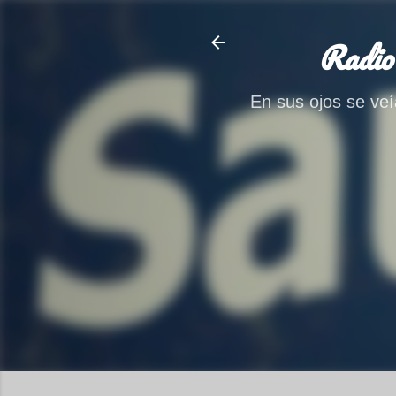
Radio
En sus ojos se veía