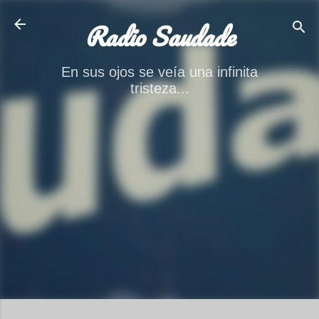
Ir al contenido principal
Radio Saudade
En sus ojos se veía una infinita
tristeza...