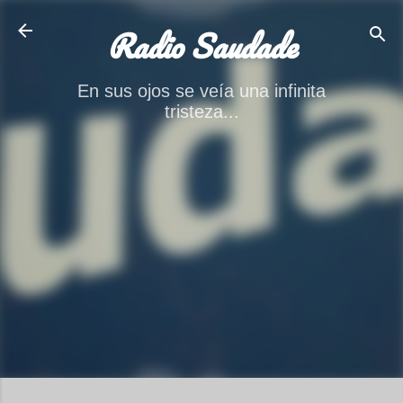
Ir al contenido principal
Radio Saudade
En sus ojos se veía una infinita
tristeza...