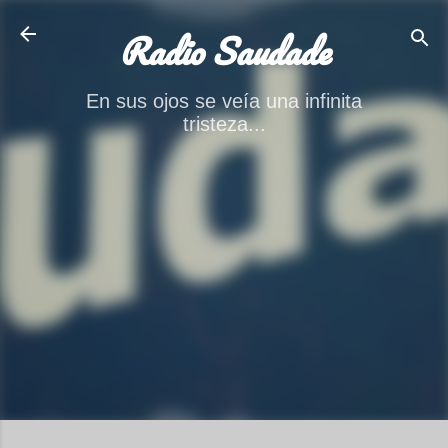
Ir al contenido principal
Radio Saudade
En sus ojos se veía una infinita
tristeza...