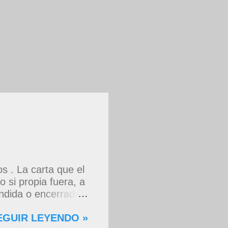
 . La carta que el
 si propia fuera, a
dida o encerrada
rdas que me decían
EGUIR LEYENDO »
 asomaste entera,