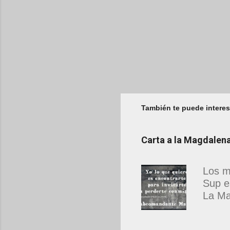
También te puede interes
Carta a la Magdale
Los m
Sup e
La Ma
estab
que n