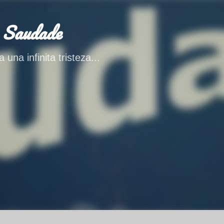
Ir al contenido principal
 Saudade
 una infinita tristeza...