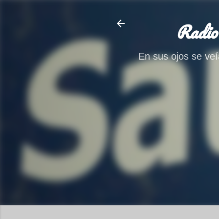
Radio
En sus ojos se veía