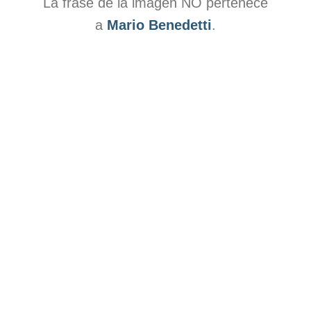
La frase de la imagen NO pertenece
a
Mario Benedetti
.