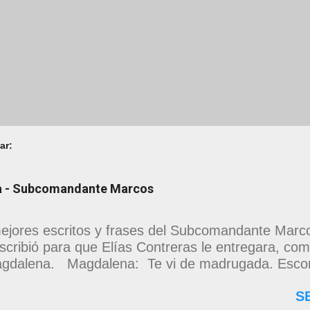
ar:
na - Subcomandante Marcos
ejores escritos y frases del Subcomandante Marcos
scribió para que Elías Contreras le entregara, como
gdalena. Magdalena: Te vi de madrugada. Escon
as en una torre de calendarios y geografías absu
S
o era bienvenido. Pero, apenas un momento, y te