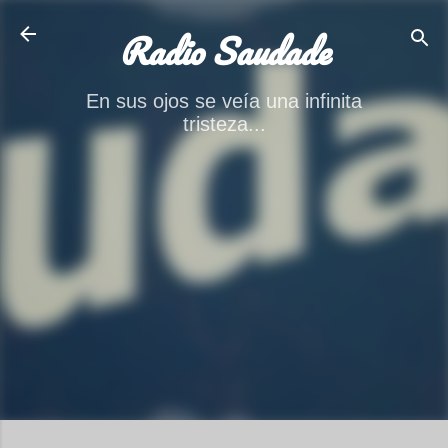
Ir al contenido principal
Radio Saudade
En sus ojos se veía una infinita
tristeza...