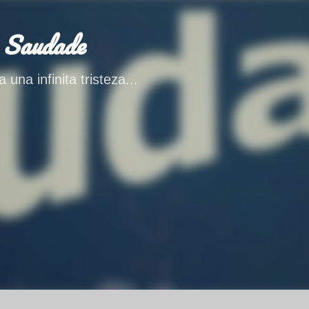
Ir al contenido principal
 Saudade
 una infinita tristeza...