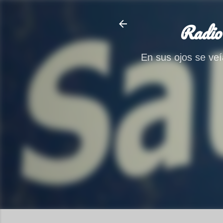
Radio
En sus ojos se veía