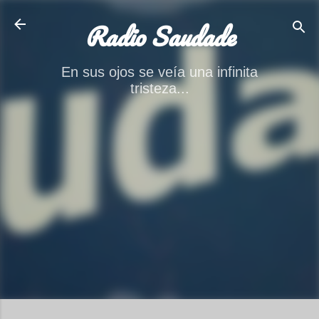
Ir al contenido principal
Radio Saudade
En sus ojos se veía una infinita
tristeza...