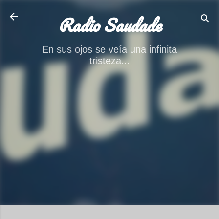
Ir al contenido principal
Radio Saudade
En sus ojos se veía una infinita
tristeza...