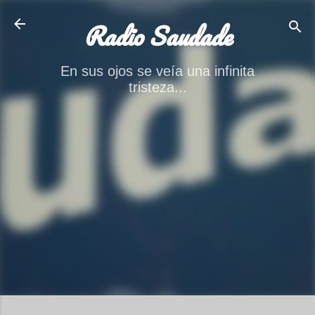
Ir al contenido principal
Radio Saudade
En sus ojos se veía una infinita
tristeza...