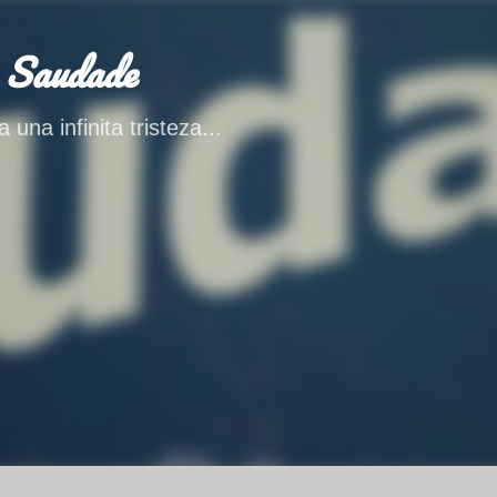
Ir al contenido principal
 Saudade
 una infinita tristeza...