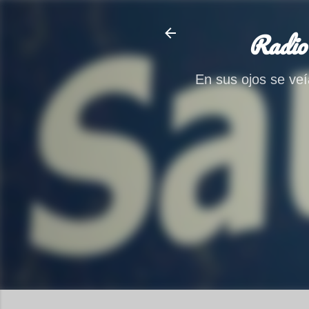
Radio
En sus ojos se veía