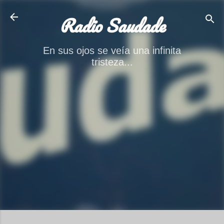
Ir al contenido principal
Radio Saudade
En sus ojos se veía una infinita
tristeza...