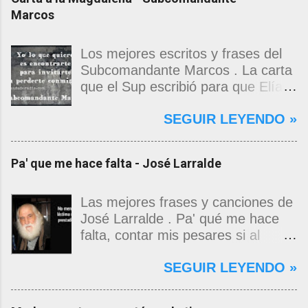
Marcos
Los mejores escritos y frases del
Subcomandante Marcos . La carta
que el Sup escribió para que Elías
Contreras le entregara, como si
SEGUIR LEYENDO »
propia fuera, a La Magdalena.
Magdalena: Te vi de madrugada.
Escondida o encerrada estabas en
Pa' que me hace falta - José Larralde
una torre de calendarios y
geografías absurdas que me
decían que no era bienvenido.
Las mejores frases y canciones de
Pero, apenas un momento, y te
José Larralde . Pa' qué me hace
asomaste entera, hermosa y
falta, contar mis pesares si al
desnuda de prejuicios, luchando a
bardo la vida me jugo de zurda, si
SEGUIR LEYENDO »
favor de este nadie que soy y
yo ya sabía que pa' la cinchada, ni
rescatándome de una noche ajena.
mancao de arriba, zafaba ni en
Yo me quedé temblando, aún lo
curda. Pa' qué me hace falta,