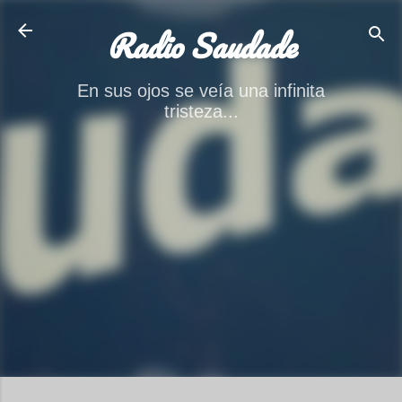
Ir al contenido principal
Radio Saudade
En sus ojos se veía una infinita
tristeza...